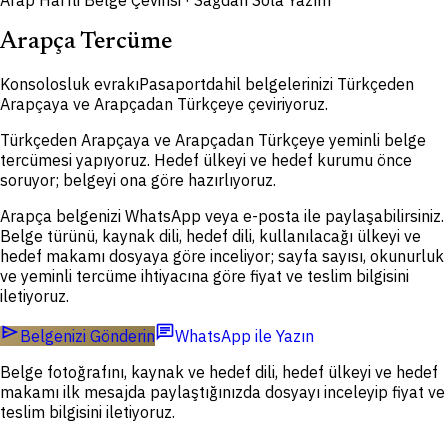
Arap Harfli Belge Çevirisi · Sağdan Sola Yazım
Arapça Tercüme
Konsolosluk evrakı
Pasaport
dahil belgelerinizi Türkçeden
Arapçaya ve Arapçadan Türkçeye çeviriyoruz.
Türkçeden Arapçaya ve Arapçadan Türkçeye yeminli belge
tercümesi yapıyoruz. Hedef ülkeyi ve hedef kurumu önce
soruyor; belgeyi ona göre hazırlıyoruz.
Arapça belgenizi WhatsApp veya e-posta ile paylaşabilirsiniz.
Belge türünü, kaynak dili, hedef dili, kullanılacağı ülkeyi ve
hedef makamı dosyaya göre inceliyor; sayfa sayısı, okunurluk
ve yeminli tercüme ihtiyacına göre fiyat ve teslim bilgisini
iletiyoruz.
send
chat
Belgenizi Gönderin
WhatsApp ile Yazın
Belge fotoğrafını, kaynak ve hedef dili, hedef ülkeyi ve hedef
makamı ilk mesajda paylaştığınızda dosyayı inceleyip fiyat ve
teslim bilgisini iletiyoruz.