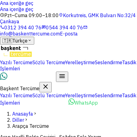
Ana içeriğe geç
Ana içeriğe geç
Pzt–Cuma 09:00–18:00
Korkutreis, GMK Bulvarı No:32/4
schedule
location_on
Çankaya
0312 394 40 76
0544 394 40 76
phone
chat
mail
info@baskenttercume.com
E-posta
🇹🇷
Türkçe
expand_more
Yazılı Tercüme
Sözlü Tercüme
Yerelleştirme
Seslendirme
Tasdik
İşlemleri
Dosyalarınızı Yükleyin
Başkent Tercüme
Yazılı Tercüme
Sözlü Tercüme
Yerelleştirme
Seslendirme
Tasdik
İşlemleri
Dosyalarınızı Yükleyin
WhatsApp
Anasayfa
chevron_right
Diller
chevron_right
Arapça Tercüme