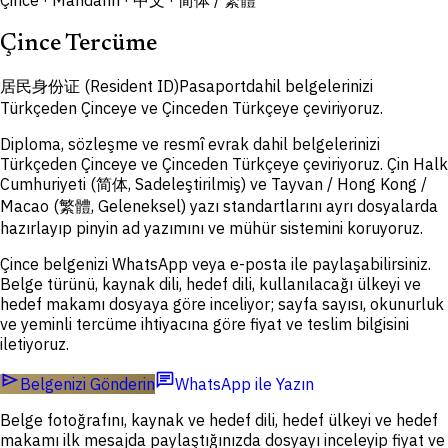
Çince · Mandarin · 中文 · 简体 / 繁體
Çince Tercüme
居民身份证 (Resident ID)
Pasaport
dahil belgelerinizi
Türkçeden Çinceye ve Çinceden Türkçeye çeviriyoruz.
Diploma, sözleşme ve resmî evrak dahil belgelerinizi
Türkçeden Çinceye ve Çinceden Türkçeye çeviriyoruz. Çin Halk
Cumhuriyeti (简体, Sadeleştirilmiş) ve Tayvan / Hong Kong /
Macao (繁體, Geleneksel) yazı standartlarını ayrı dosyalarda
hazırlayıp pinyin ad yazımını ve mühür sistemini koruyoruz.
Çince belgenizi WhatsApp veya e-posta ile paylaşabilirsiniz.
Belge türünü, kaynak dili, hedef dili, kullanılacağı ülkeyi ve
hedef makamı dosyaya göre inceliyor; sayfa sayısı, okunurluk
ve yeminli tercüme ihtiyacına göre fiyat ve teslim bilgisini
iletiyoruz.
send
chat
Belgenizi Gönderin
WhatsApp ile Yazın
Belge fotoğrafını, kaynak ve hedef dili, hedef ülkeyi ve hedef
makamı ilk mesajda paylaştığınızda dosyayı inceleyip fiyat ve