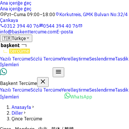
Ana içeriğe geç
Ana içeriğe geç
Pzt–Cuma 09:00–18:00
Korkutreis, GMK Bulvarı No:32/4
schedule
location_on
Çankaya
0312 394 40 76
0544 394 40 76
phone
chat
mail
info@baskenttercume.com
E-posta
🇹🇷
Türkçe
expand_more
Yazılı Tercüme
Sözlü Tercüme
Yerelleştirme
Seslendirme
Tasdik
İşlemleri
Dosyalarınızı Yükleyin
Başkent Tercüme
Yazılı Tercüme
Sözlü Tercüme
Yerelleştirme
Seslendirme
Tasdik
İşlemleri
Dosyalarınızı Yükleyin
WhatsApp
Anasayfa
chevron_right
Diller
chevron_right
Çince Tercüme