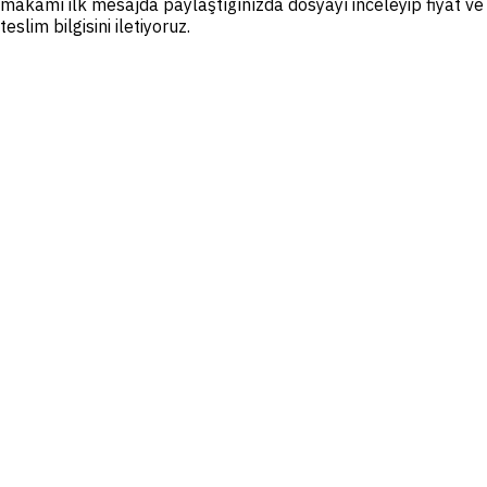
makamı ilk mesajda paylaştığınızda dosyayı inceleyip fiyat ve
teslim bilgisini iletiyoruz.