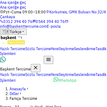
Ana içeriğe geç
Ana içeriğe geç
Pzt–Cuma 09:00–18:00
Korkutreis, GMK Bulvarı No:32/4
schedule
location_on
Çankaya
0312 394 40 76
0544 394 40 76
phone
chat
mail
info@baskenttercume.com
E-posta
🇹🇷
Türkçe
expand_more
Yazılı Tercüme
Sözlü Tercüme
Yerelleştirme
Seslendirme
Tasdik
İşlemleri
Dosyalarınızı Yükleyin
Başkent Tercüme
Yazılı Tercüme
Sözlü Tercüme
Yerelleştirme
Seslendirme
Tasdik
İşlemleri
Dosyalarınızı Yükleyin
WhatsApp
Anasayfa
chevron_right
Diller
chevron_right
Farsça Tercüme