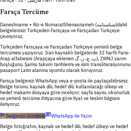
Farsça · فارسی · 32 Harf · Hint-İran
Farsça Tercüme
Daneshname + Riz-e Nomarat
Shenasnameh (شناسنامه)
dahil
belgelerinizi Türkçeden Farsçaya ve Farsçadan Türkçeye
çeviriyoruz.
Türkçeden Farsçaya ve Farsçadan Türkçeye yeminli belge
tercümesi yapıyoruz. İran kaynaklı belgelerde 32 harfli Farsi-
Arap alfabesini (Arapçaya eklenen پ، چ، ژ، گ), ZWNJ yarım
boşluğunu, Şamsi takvim tarihlerini ve isim transliterasyonunu
pasaport Latin alanına uyumlu olarak koruyoruz.
Farsça belgenizi WhatsApp veya e-posta ile paylaşabilirsiniz.
Belge türünü, kaynak dili, hedef dili, kullanılacağı ülkeyi ve
hedef makamı dosyaya göre inceliyor; sayfa sayısı, okunurluk
ve yeminli tercüme ihtiyacına göre fiyat ve teslim bilgisini
iletiyoruz.
send
chat
Belgenizi Gönderin
WhatsApp ile Yazın
Belge fotoğrafını, kaynak ve hedef dili, hedef ülkeyi ve hedef