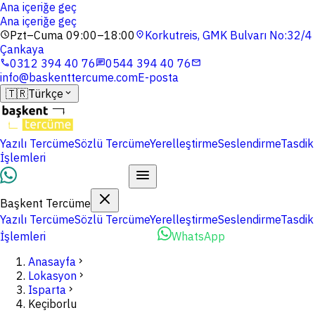
Ana içeriğe geç
Ana içeriğe geç
Pzt–Cuma 09:00–18:00
Korkutreis, GMK Bulvarı No:32/4
schedule
location_on
Çankaya
0312 394 40 76
0544 394 40 76
phone
chat
mail
info@baskenttercume.com
E-posta
🇹🇷
Türkçe
expand_more
Yazılı Tercüme
Sözlü Tercüme
Yerelleştirme
Seslendirme
Tasdik
İşlemleri
Dosyalarınızı Yükleyin
Başkent Tercüme
Yazılı Tercüme
Sözlü Tercüme
Yerelleştirme
Seslendirme
Tasdik
İşlemleri
Dosyalarınızı Yükleyin
WhatsApp
Anasayfa
chevron_right
Lokasyon
chevron_right
Isparta
chevron_right
Keçiborlu