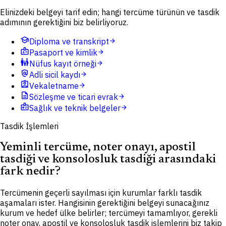
Elinizdeki belgeyi tarif edin; hangi tercüme türünün ve tasdik
adımının gerektiğini biz belirliyoruz.
school
Diploma ve transkript
arrow_forward
badge
Pasaport ve kimlik
arrow_forward
family_restroom
Nüfus kayıt örneği
arrow_forward
policy
Adli sicil kaydı
arrow_forward
assignment_ind
Vekaletname
arrow_forward
description
Sözleşme ve ticari evrak
arrow_forward
medical_information
Sağlık ve teknik belgeler
arrow_forward
Tasdik İşlemleri
Yeminli tercüme, noter onayı, apostil
tasdiği ve konsolosluk tasdiği arasındaki
fark nedir?
Tercümenin geçerli sayılması için kurumlar farklı tasdik
aşamaları ister. Hangisinin gerektiğini belgeyi sunacağınız
kurum ve hedef ülke belirler; tercümeyi tamamlıyor, gerekli
noter onay, apostil ve konsolosluk tasdik işlemlerini biz takip