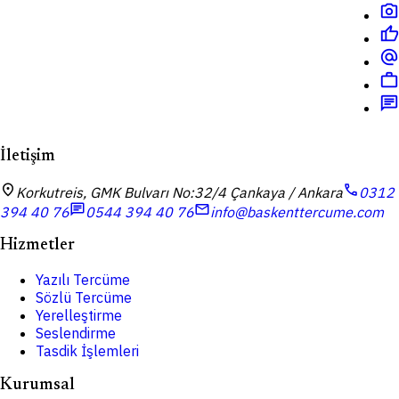
photo_camera
thumb_up
alternate_email
work
chat
İletişim
location_on
call
Korkutreis, GMK Bulvarı No:32/4 Çankaya / Ankara
0312
chat
mail
394 40 76
0544 394 40 76
info@baskenttercume.com
Hizmetler
Yazılı Tercüme
Sözlü Tercüme
Yerelleştirme
Seslendirme
Tasdik İşlemleri
Kurumsal