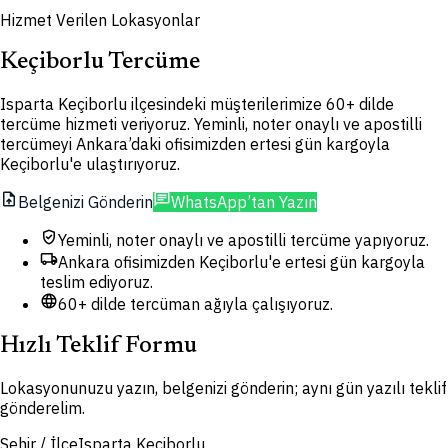
Hizmet Verilen Lokasyonlar
Keçiborlu Tercüme
Isparta Keçiborlu ilçesindeki müşterilerimize 60+ dilde
tercüme hizmeti veriyoruz. Yeminli, noter onaylı ve apostilli
tercümeyi Ankara’daki ofisimizden ertesi gün kargoyla
Keçiborlu'e ulaştırıyoruz.
upload_file
chat
Belgenizi Gönderin
WhatsApp’tan Yazın
verified_user
Yeminli, noter onaylı ve apostilli tercüme yapıyoruz.
local_shipping
Ankara ofisimizden Keçiborlu'e ertesi gün kargoyla
teslim ediyoruz.
language
60+ dilde tercüman ağıyla çalışıyoruz.
Hızlı Teklif Formu
Lokasyonunuzu yazın, belgenizi gönderin; aynı gün yazılı teklif
gönderelim.
Şehir / İlçe
Isparta Keçiborlu