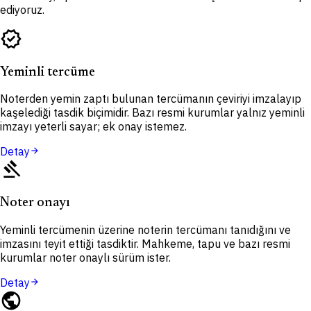
ediyoruz.
verified
Yeminli tercüme
Noterden yemin zaptı bulunan tercümanın çeviriyi imzalayıp
kaşelediği tasdik biçimidir. Bazı resmi kurumlar yalnız yeminli
imzayı yeterli sayar; ek onay istemez.
Detay
arrow_forward
gavel
Noter onayı
Yeminli tercümenin üzerine noterin tercümanı tanıdığını ve
imzasını teyit ettiği tasdiktir. Mahkeme, tapu ve bazı resmi
kurumlar noter onaylı sürüm ister.
Detay
arrow_forward
public