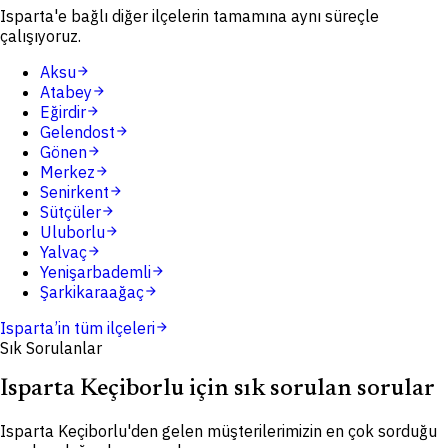
Isparta'e bağlı diğer ilçelerin tamamına aynı süreçle
çalışıyoruz.
Aksu
arrow_forward
Atabey
arrow_forward
Eğirdir
arrow_forward
Gelendost
arrow_forward
Gönen
arrow_forward
Merkez
arrow_forward
Senirkent
arrow_forward
Sütçüler
arrow_forward
Uluborlu
arrow_forward
Yalvaç
arrow_forward
Yenişarbademli
arrow_forward
Şarkikaraağaç
arrow_forward
Isparta
’in tüm ilçeleri
arrow_forward
Sık Sorulanlar
Isparta Keçiborlu için sık sorulan sorular
Isparta Keçiborlu'den gelen müşterilerimizin en çok sorduğu