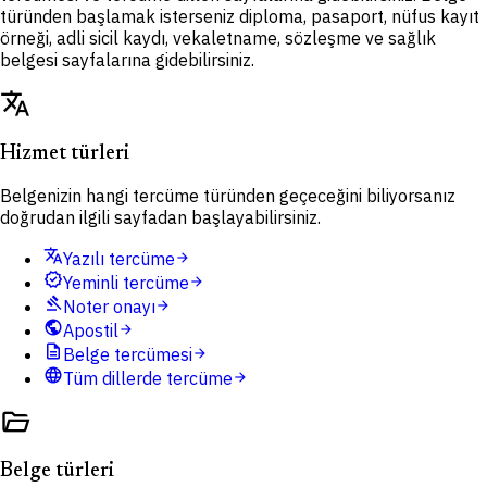
türünden başlamak isterseniz diploma, pasaport, nüfus kayıt
örneği, adli sicil kaydı, vekaletname, sözleşme ve sağlık
belgesi sayfalarına gidebilirsiniz.
translate
Hizmet türleri
Belgenizin hangi tercüme türünden geçeceğini biliyorsanız
doğrudan ilgili sayfadan başlayabilirsiniz.
translate
Yazılı tercüme
arrow_forward
verified
Yeminli tercüme
arrow_forward
gavel
Noter onayı
arrow_forward
public
Apostil
arrow_forward
description
Belge tercümesi
arrow_forward
language
Tüm dillerde tercüme
arrow_forward
folder_open
Belge türleri