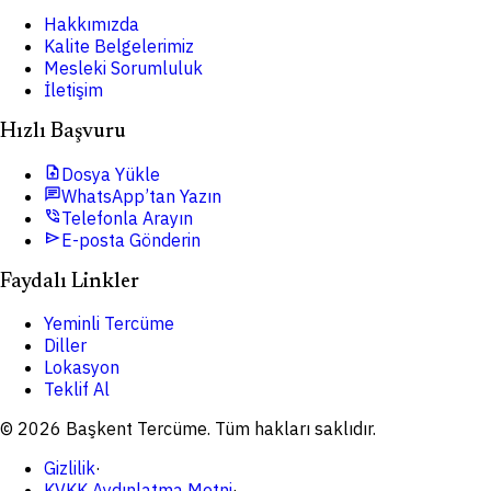
Hakkımızda
Kalite Belgelerimiz
Mesleki Sorumluluk
İletişim
Hızlı Başvuru
upload_file
Dosya Yükle
chat
WhatsApp’tan Yazın
phone_in_talk
Telefonla Arayın
send
E-posta Gönderin
Faydalı Linkler
Yeminli Tercüme
Diller
Lokasyon
Teklif Al
© 2026 Başkent Tercüme. Tüm hakları saklıdır.
Gizlilik
·
KVKK Aydınlatma Metni
·