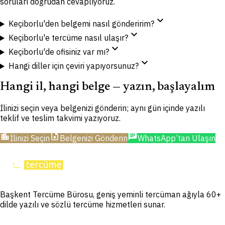
soruları doğrudan cevaplıyoruz.
expand_more
Keçiborlu'den belgemi nasıl gönderirim?
expand_more
Keçiborlu'e tercüme nasıl ulaşır?
expand_more
Keçiborlu'de ofisiniz var mı?
expand_more
Hangi diller için çeviri yapıyorsunuz?
Hangi il, hangi belge — yazın, başlayalım
İlinizi seçin veya belgenizi gönderin; aynı gün içinde yazılı
teklif ve teslim takvimi yazıyoruz.
location_city
upload_file
chat
İlinizi Seçin
Belgenizi Gönderin
WhatsApp’tan Ulaşın
Başkent Tercüme Bürosu, geniş yeminli tercüman ağıyla 60+
dilde yazılı ve sözlü tercüme hizmetleri sunar.