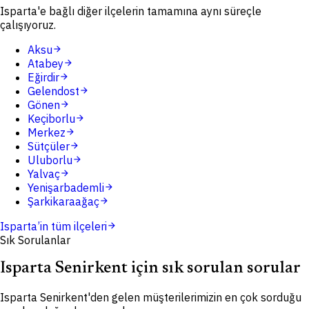
Isparta'e bağlı diğer ilçelerin tamamına aynı süreçle
çalışıyoruz.
Aksu
arrow_forward
Atabey
arrow_forward
Eğirdir
arrow_forward
Gelendost
arrow_forward
Gönen
arrow_forward
Keçiborlu
arrow_forward
Merkez
arrow_forward
Sütçüler
arrow_forward
Uluborlu
arrow_forward
Yalvaç
arrow_forward
Yenişarbademli
arrow_forward
Şarkikaraağaç
arrow_forward
Isparta
’in tüm ilçeleri
arrow_forward
Sık Sorulanlar
Isparta Senirkent için sık sorulan sorular
Isparta Senirkent'den gelen müşterilerimizin en çok sorduğu