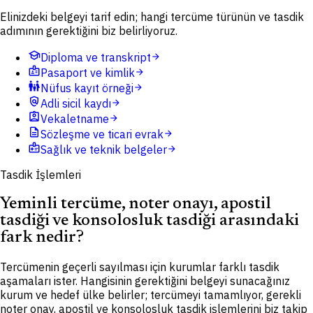
Elinizdeki belgeyi tarif edin; hangi tercüme türünün ve tasdik
adımının gerektiğini biz belirliyoruz.
school
Diploma ve transkript
arrow_forward
badge
Pasaport ve kimlik
arrow_forward
family_restroom
Nüfus kayıt örneği
arrow_forward
policy
Adli sicil kaydı
arrow_forward
assignment_ind
Vekaletname
arrow_forward
description
Sözleşme ve ticari evrak
arrow_forward
medical_information
Sağlık ve teknik belgeler
arrow_forward
Tasdik İşlemleri
Yeminli tercüme, noter onayı, apostil
tasdiği ve konsolosluk tasdiği arasındaki
fark nedir?
Tercümenin geçerli sayılması için kurumlar farklı tasdik
aşamaları ister. Hangisinin gerektiğini belgeyi sunacağınız
kurum ve hedef ülke belirler; tercümeyi tamamlıyor, gerekli
noter onay, apostil ve konsolosluk tasdik işlemlerini biz takip