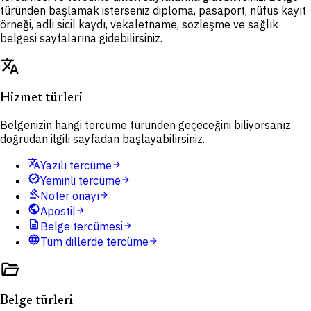
türünden başlamak isterseniz diploma, pasaport, nüfus kayıt
örneği, adli sicil kaydı, vekaletname, sözleşme ve sağlık
belgesi sayfalarına gidebilirsiniz.
translate
Hizmet türleri
Belgenizin hangi tercüme türünden geçeceğini biliyorsanız
doğrudan ilgili sayfadan başlayabilirsiniz.
translate
Yazılı tercüme
arrow_forward
verified
Yeminli tercüme
arrow_forward
gavel
Noter onayı
arrow_forward
public
Apostil
arrow_forward
description
Belge tercümesi
arrow_forward
language
Tüm dillerde tercüme
arrow_forward
folder_open
Belge türleri