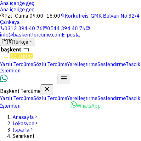
Ana içeriğe geç
Ana içeriğe geç
Pzt–Cuma 09:00–18:00
Korkutreis, GMK Bulvarı No:32/4
schedule
location_on
Çankaya
0312 394 40 76
0544 394 40 76
phone
chat
mail
info@baskenttercume.com
E-posta
🇹🇷
Türkçe
expand_more
Yazılı Tercüme
Sözlü Tercüme
Yerelleştirme
Seslendirme
Tasdik
İşlemleri
Dosyalarınızı Yükleyin
Başkent Tercüme
Yazılı Tercüme
Sözlü Tercüme
Yerelleştirme
Seslendirme
Tasdik
İşlemleri
Dosyalarınızı Yükleyin
WhatsApp
Anasayfa
chevron_right
Lokasyon
chevron_right
Isparta
chevron_right
Senirkent