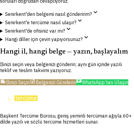
soruları doğrudan cevaplıyoruz.
expand_more
Senirkent'den belgemi nasıl gönderirim?
expand_more
Senirkent'e tercüme nasıl ulaşır?
expand_more
Senirkent'de ofisiniz var mı?
expand_more
Hangi diller için çeviri yapıyorsunuz?
Hangi il, hangi belge — yazın, başlayalım
İlinizi seçin veya belgenizi gönderin; aynı gün içinde yazılı
teklif ve teslim takvimi yazıyoruz.
location_city
upload_file
chat
İlinizi Seçin
Belgenizi Gönderin
WhatsApp’tan Ulaşın
Başkent Tercüme Bürosu, geniş yeminli tercüman ağıyla 60+
dilde yazılı ve sözlü tercüme hizmetleri sunar.