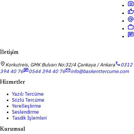
photo_camera
thumb_up
alternate_email
work
chat
İletişim
location_on
call
Korkutreis, GMK Bulvarı No:32/4 Çankaya / Ankara
0312
chat
mail
394 40 76
0544 394 40 76
info@baskenttercume.com
Hizmetler
Yazılı Tercüme
Sözlü Tercüme
Yerelleştirme
Seslendirme
Tasdik İşlemleri
Kurumsal