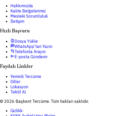
Hakkımızda
Kalite Belgelerimiz
Mesleki Sorumluluk
İletişim
Hızlı Başvuru
upload_file
Dosya Yükle
chat
WhatsApp’tan Yazın
phone_in_talk
Telefonla Arayın
send
E-posta Gönderin
Faydalı Linkler
Yeminli Tercüme
Diller
Lokasyon
Teklif Al
© 2026 Başkent Tercüme. Tüm hakları saklıdır.
Gizlilik
·
KVKK Aydınlatma Metni
·