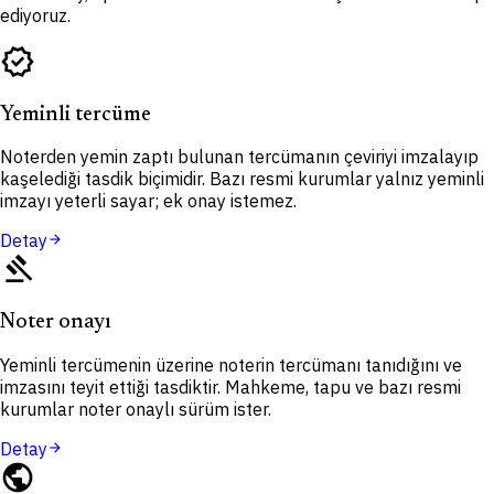
ediyoruz.
verified
Yeminli tercüme
Noterden yemin zaptı bulunan tercümanın çeviriyi imzalayıp
kaşelediği tasdik biçimidir. Bazı resmi kurumlar yalnız yeminli
imzayı yeterli sayar; ek onay istemez.
Detay
arrow_forward
gavel
Noter onayı
Yeminli tercümenin üzerine noterin tercümanı tanıdığını ve
imzasını teyit ettiği tasdiktir. Mahkeme, tapu ve bazı resmi
kurumlar noter onaylı sürüm ister.
Detay
arrow_forward
public