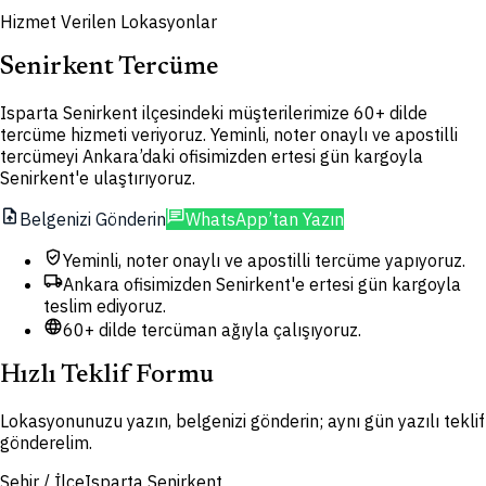
Hizmet Verilen Lokasyonlar
Senirkent Tercüme
Isparta Senirkent ilçesindeki müşterilerimize 60+ dilde
tercüme hizmeti veriyoruz. Yeminli, noter onaylı ve apostilli
tercümeyi Ankara’daki ofisimizden ertesi gün kargoyla
Senirkent'e ulaştırıyoruz.
upload_file
chat
Belgenizi Gönderin
WhatsApp’tan Yazın
verified_user
Yeminli, noter onaylı ve apostilli tercüme yapıyoruz.
local_shipping
Ankara ofisimizden Senirkent'e ertesi gün kargoyla
teslim ediyoruz.
language
60+ dilde tercüman ağıyla çalışıyoruz.
Hızlı Teklif Formu
Lokasyonunuzu yazın, belgenizi gönderin; aynı gün yazılı teklif
gönderelim.
Şehir / İlçe
Isparta Senirkent