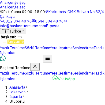
Ana içeriğe geç
Ana içeriğe geç
Pzt–Cuma 09:00–18:00
Korkutreis, GMK Bulvarı No:32/4
schedule
location_on
Çankaya
0312 394 40 76
0544 394 40 76
phone
chat
mail
info@baskenttercume.com
E-posta
🇹🇷
Türkçe
expand_more
Yazılı Tercüme
Sözlü Tercüme
Yerelleştirme
Seslendirme
Tasdik
İşlemleri
Dosyalarınızı Yükleyin
Başkent Tercüme
Yazılı Tercüme
Sözlü Tercüme
Yerelleştirme
Seslendirme
Tasdik
İşlemleri
Dosyalarınızı Yükleyin
WhatsApp
Anasayfa
chevron_right
Lokasyon
chevron_right
Isparta
chevron_right
Uluborlu