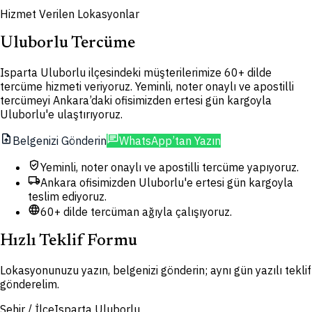
Hizmet Verilen Lokasyonlar
Uluborlu Tercüme
Isparta Uluborlu ilçesindeki müşterilerimize 60+ dilde
tercüme hizmeti veriyoruz. Yeminli, noter onaylı ve apostilli
tercümeyi Ankara’daki ofisimizden ertesi gün kargoyla
Uluborlu'e ulaştırıyoruz.
upload_file
chat
Belgenizi Gönderin
WhatsApp’tan Yazın
verified_user
Yeminli, noter onaylı ve apostilli tercüme yapıyoruz.
local_shipping
Ankara ofisimizden Uluborlu'e ertesi gün kargoyla
teslim ediyoruz.
language
60+ dilde tercüman ağıyla çalışıyoruz.
Hızlı Teklif Formu
Lokasyonunuzu yazın, belgenizi gönderin; aynı gün yazılı teklif
gönderelim.
Şehir / İlçe
Isparta Uluborlu