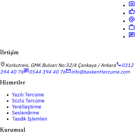
photo_camera
thumb_up
alternate_email
work
chat
İletişim
location_on
call
Korkutreis, GMK Bulvarı No:32/4 Çankaya / Ankara
0312
chat
mail
394 40 76
0544 394 40 76
info@baskenttercume.com
Hizmetler
Yazılı Tercüme
Sözlü Tercüme
Yerelleştirme
Seslendirme
Tasdik İşlemleri
Kurumsal