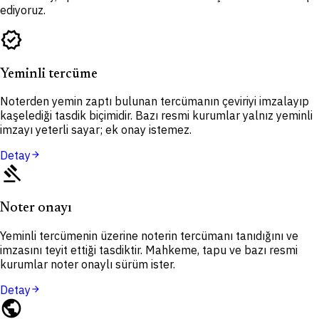
ediyoruz.
verified
Yeminli tercüme
Noterden yemin zaptı bulunan tercümanın çeviriyi imzalayıp
kaşelediği tasdik biçimidir. Bazı resmi kurumlar yalnız yeminli
imzayı yeterli sayar; ek onay istemez.
Detay
arrow_forward
gavel
Noter onayı
Yeminli tercümenin üzerine noterin tercümanı tanıdığını ve
imzasını teyit ettiği tasdiktir. Mahkeme, tapu ve bazı resmi
kurumlar noter onaylı sürüm ister.
Detay
arrow_forward
public