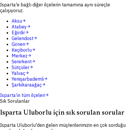
Isparta'e bağlı diğer ilçelerin tamamına aynı süreçle
çalışıyoruz.
Aksu
arrow_forward
Atabey
arrow_forward
Eğirdir
arrow_forward
Gelendost
arrow_forward
Gönen
arrow_forward
Keçiborlu
arrow_forward
Merkez
arrow_forward
Senirkent
arrow_forward
Sütçüler
arrow_forward
Yalvaç
arrow_forward
Yenişarbademli
arrow_forward
Şarkikaraağaç
arrow_forward
Isparta
’in tüm ilçeleri
arrow_forward
Sık Sorulanlar
Isparta Uluborlu için sık sorulan sorular
Isparta Uluborlu'den gelen müşterilerimizin en çok sorduğu