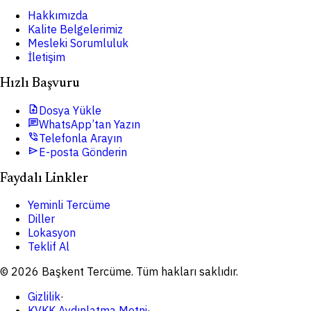
Hakkımızda
Kalite Belgelerimiz
Mesleki Sorumluluk
İletişim
Hızlı Başvuru
upload_file
Dosya Yükle
chat
WhatsApp’tan Yazın
phone_in_talk
Telefonla Arayın
send
E-posta Gönderin
Faydalı Linkler
Yeminli Tercüme
Diller
Lokasyon
Teklif Al
© 2026 Başkent Tercüme. Tüm hakları saklıdır.
Gizlilik
·
KVKK Aydınlatma Metni
·