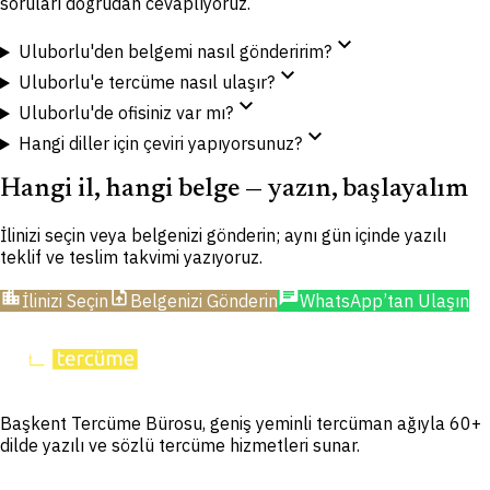
soruları doğrudan cevaplıyoruz.
expand_more
Uluborlu'den belgemi nasıl gönderirim?
expand_more
Uluborlu'e tercüme nasıl ulaşır?
expand_more
Uluborlu'de ofisiniz var mı?
expand_more
Hangi diller için çeviri yapıyorsunuz?
Hangi il, hangi belge — yazın, başlayalım
İlinizi seçin veya belgenizi gönderin; aynı gün içinde yazılı
teklif ve teslim takvimi yazıyoruz.
location_city
upload_file
chat
İlinizi Seçin
Belgenizi Gönderin
WhatsApp’tan Ulaşın
Başkent Tercüme Bürosu, geniş yeminli tercüman ağıyla 60+
dilde yazılı ve sözlü tercüme hizmetleri sunar.