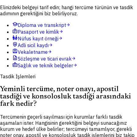
Elinizdeki belgeyi tarif edin; hangi tercüme türünün ve tasdik
adımının gerektiğini biz belirliyoruz.
school
Diploma ve transkript
arrow_forward
badge
Pasaport ve kimlik
arrow_forward
family_restroom
Nüfus kayıt örneği
arrow_forward
policy
Adli sicil kaydı
arrow_forward
assignment_ind
Vekaletname
arrow_forward
description
Sözleşme ve ticari evrak
arrow_forward
medical_information
Sağlık ve teknik belgeler
arrow_forward
Tasdik İşlemleri
Yeminli tercüme, noter onayı, apostil
tasdiği ve konsolosluk tasdiği arasındaki
fark nedir?
Tercümenin geçerli sayılması için kurumlar farklı tasdik
aşamaları ister. Hangisinin gerektiğini belgeyi sunacağınız
kurum ve hedef ülke belirler; tercümeyi tamamlıyor, gerekli
noter onay, apostil ve konsolosluk tasdik işlemlerini biz takip