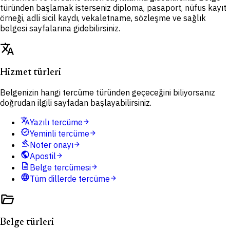
türünden başlamak isterseniz diploma, pasaport, nüfus kayıt
örneği, adli sicil kaydı, vekaletname, sözleşme ve sağlık
belgesi sayfalarına gidebilirsiniz.
translate
Hizmet türleri
Belgenizin hangi tercüme türünden geçeceğini biliyorsanız
doğrudan ilgili sayfadan başlayabilirsiniz.
translate
Yazılı tercüme
arrow_forward
verified
Yeminli tercüme
arrow_forward
gavel
Noter onayı
arrow_forward
public
Apostil
arrow_forward
description
Belge tercümesi
arrow_forward
language
Tüm dillerde tercüme
arrow_forward
folder_open
Belge türleri