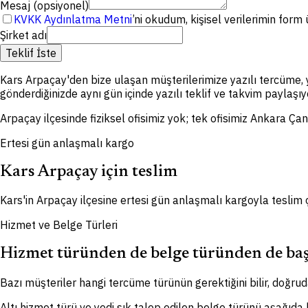
Mesaj (opsiyonel)
KVKK Aydınlatma Metni
’ni okudum, kişisel verilerimin for
Şirket adı
Teklif İste
Kars Arpaçay'den bize ulaşan müşterilerimize yazılı tercüme, 
gönderdiğinizde aynı gün içinde yazılı teklif ve takvim paylaşıy
Arpaçay ilçesinde fiziksel ofisimiz yok; tek ofisimiz Ankara Ça
Ertesi gün anlaşmalı kargo
Kars Arpaçay için teslim
Kars'in Arpaçay ilçesine ertesi gün anlaşmalı kargoyla teslim 
Hizmet ve Belge Türleri
Hizmet türünden de belge türünden de baş
Bazı müşteriler hangi tercüme türünün gerektiğini bilir, doğruda
Altı hizmet türü ve yedi sık talep edilen belge türünü aşağıda