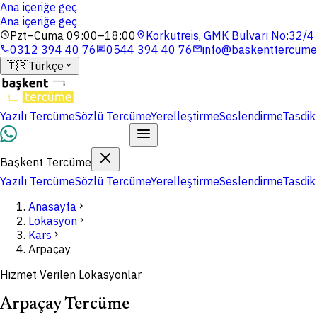
Ana içeriğe geç
Ana içeriğe geç
Pzt–Cuma 09:00–18:00
Korkutreis, GMK Bulvarı No:32/
schedule
location_on
0312 394 40 76
0544 394 40 76
info@baskenttercume
phone
chat
mail
🇹🇷
Türkçe
expand_more
Yazılı Tercüme
Sözlü Tercüme
Yerelleştirme
Seslendirme
Tasdik
Dosyalarınızı Yükleyin
Başkent Tercüme
Yazılı Tercüme
Sözlü Tercüme
Yerelleştirme
Seslendirme
Tasdik
Anasayfa
chevron_right
Lokasyon
chevron_right
Kars
chevron_right
Arpaçay
Hizmet Verilen Lokasyonlar
Arpaçay Tercüme