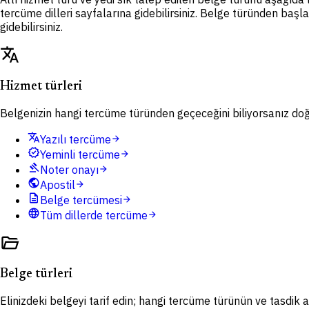
tercüme dilleri sayfalarına gidebilirsiniz. Belge türünden başl
gidebilirsiniz.
translate
Hizmet türleri
Belgenizin hangi tercüme türünden geçeceğini biliyorsanız doğru
translate
Yazılı tercüme
arrow_forward
verified
Yeminli tercüme
arrow_forward
gavel
Noter onayı
arrow_forward
public
Apostil
arrow_forward
description
Belge tercümesi
arrow_forward
language
Tüm dillerde tercüme
arrow_forward
folder_open
Belge türleri
Elinizdeki belgeyi tarif edin; hangi tercüme türünün ve tasdik ad