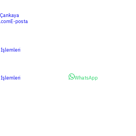
4 Çankaya
.com
E-posta
 İşlemleri
 İşlemleri
Dosyalarınızı Yükleyin
WhatsApp