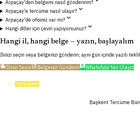
expand_more
Arpaçay'den belgemi nasıl gönderirim?
expand_more
Arpaçay'e tercüme nasıl ulaşır?
expand_more
Arpaçay'de ofisiniz var mı?
expand_more
Hangi diller için çeviri yapıyorsunuz?
Hangi il, hangi belge — yazın, başlayalım
İlinizi seçin veya belgenizi gönderin; aynı gün içinde yazılı tekl
location_city
upload_file
chat
İlinizi Seçin
Belgenizi Gönderin
WhatsApp’tan Ulaşın
Başkent Tercüme Bürosu