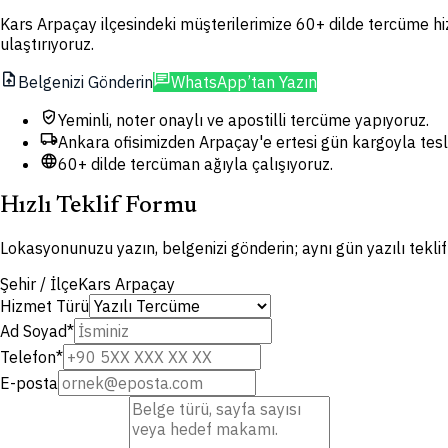
Kars Arpaçay ilçesindeki müşterilerimize 60+ dilde tercüme hiz
ulaştırıyoruz.
upload_file
chat
Belgenizi Gönderin
WhatsApp’tan Yazın
verified_user
Yeminli, noter onaylı ve apostilli tercüme yapıyoruz.
local_shipping
Ankara ofisimizden Arpaçay'e ertesi gün kargoyla tesl
language
60+ dilde tercüman ağıyla çalışıyoruz.
Hızlı Teklif Formu
Lokasyonunuzu yazın, belgenizi gönderin; aynı gün yazılı tekli
Şehir / İlçe
Kars Arpaçay
Hizmet Türü
Ad Soyad
*
Telefon
*
E-posta