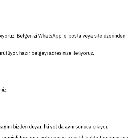
pıyoruz. Belgenizi WhatsApp, e-posta veya site üzerinden
ütüyor, hazır belgeyi adresinize iletiyoruz.
niz.
ağını bizden duyar. İki yol da aynı sonuca çıkıyor.
, yeminli tercüme, noter onayı, apostil, belge tercümesi ve