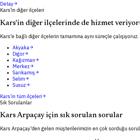
Detay
arrow_forward
Kars'in diğer ilçeleri
Kars'in diğer ilçelerinde de hizmet veriyo
Kars'e bağlı diğer ilçelerin tamamına aynı süreçle çalışıyoruz.
Akyaka
arrow_forward
Digor
arrow_forward
Kağızman
arrow_forward
Merkez
arrow_forward
Sarıkamış
arrow_forward
Selim
arrow_forward
Susuz
arrow_forward
Kars
’in tüm ilçeleri
arrow_forward
Sık Sorulanlar
Kars Arpaçay için sık sorulan sorular
Kars Arpaçay'den gelen müşterilerimizin en çok sorduğu sorul