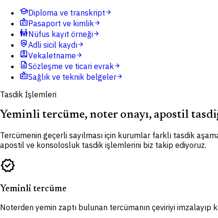
school
Diploma ve transkript
arrow_forward
badge
Pasaport ve kimlik
arrow_forward
family_restroom
Nüfus kayıt örneği
arrow_forward
policy
Adli sicil kaydı
arrow_forward
assignment_ind
Vekaletname
arrow_forward
description
Sözleşme ve ticari evrak
arrow_forward
medical_information
Sağlık ve teknik belgeler
arrow_forward
Tasdik İşlemleri
Yeminli tercüme, noter onayı, apostil tasdi
Tercümenin geçerli sayılması için kurumlar farklı tasdik aşama
apostil ve konsolosluk tasdik işlemlerini biz takip ediyoruz.
verified
Yeminli tercüme
Noterden yemin zaptı bulunan tercümanın çeviriyi imzalayıp kaş