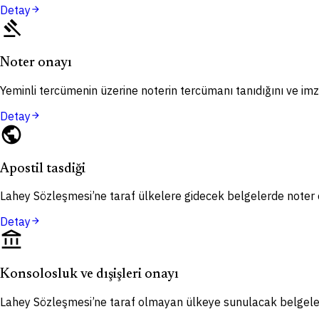
Detay
arrow_forward
gavel
Noter onayı
Yeminli tercümenin üzerine noterin tercümanı tanıdığını ve imza
Detay
arrow_forward
public
Apostil tasdiği
Lahey Sözleşmesi’ne taraf ülkelere gidecek belgelerde noter o
Detay
arrow_forward
account_balance
Konsolosluk ve dışişleri onayı
Lahey Sözleşmesi’ne taraf olmayan ülkeye sunulacak belgelerd