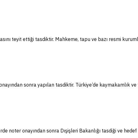
sını teyit ettiği tasdiktir. Mahkeme, tapu ve bazı resmi kuruml
nayından sonra yapılan tasdiktir. Türkiye’de kaymakamlık ve va
e noter onayından sonra Dışişleri Bakanlığı tasdiği ve hedef 