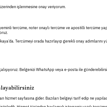
m üzerinden işlenmesine onay veriyorum.
yeminli tercüme, noter onaylı tercüme ve apostilli tercüme ya
oruz.
nkaya’da. Tercümeyi orada hazırlayıp gerekli onay adımlarını yür
çalışıyoruz. Belgenizi WhatsApp veya e-posta ile gönderebilirsi
layabilirsiniz
n hizmet sayfasına gider. Bazıları belgeyi tarif edip ne yapılac
 listeledik. Hizmet türünden başlamak isterseniz yazılı tercüme