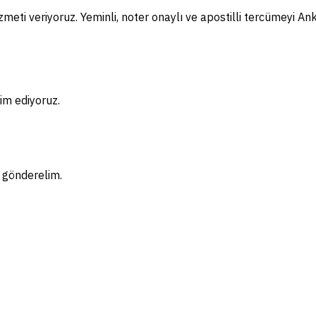
meti veriyoruz. Yeminli, noter onaylı ve apostilli tercümeyi An
im ediyoruz.
f gönderelim.