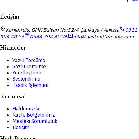
İletişim
location_on
call
Korkutreis, GMK Bulvarı No:32/4 Çankaya / Ankara
0312
chat
mail
394 40 76
0544 394 40 76
info@baskenttercume.com
Hizmetler
Yazılı Tercüme
Sözlü Tercüme
Yerelleştirme
Seslendirme
Tasdik İşlemleri
Kurumsal
Hakkımızda
Kalite Belgelerimiz
Mesleki Sorumluluk
İletişim