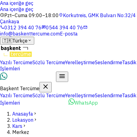
Ana içeriğe geç
Ana içeriğe geç
Pzt–Cuma 09:00–18:00
Korkutreis, GMK Bulvarı No:32/4
schedule
location_on
Çankaya
0312 394 40 76
0544 394 40 76
phone
chat
mail
info@baskenttercume.com
E-posta
🇹🇷
Türkçe
expand_more
Yazılı Tercüme
Sözlü Tercüme
Yerelleştirme
Seslendirme
Tasdik
İşlemleri
Dosyalarınızı Yükleyin
Başkent Tercüme
Yazılı Tercüme
Sözlü Tercüme
Yerelleştirme
Seslendirme
Tasdik
İşlemleri
Dosyalarınızı Yükleyin
WhatsApp
Anasayfa
chevron_right
Lokasyon
chevron_right
Kars
chevron_right
Merkez