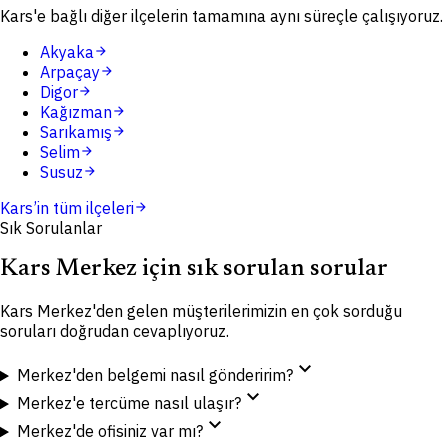
Kars'e bağlı diğer ilçelerin tamamına aynı süreçle çalışıyoruz.
Akyaka
arrow_forward
Arpaçay
arrow_forward
Digor
arrow_forward
Kağızman
arrow_forward
Sarıkamış
arrow_forward
Selim
arrow_forward
Susuz
arrow_forward
Kars
’in tüm ilçeleri
arrow_forward
Sık Sorulanlar
Kars Merkez için sık sorulan sorular
Kars Merkez'den gelen müşterilerimizin en çok sorduğu
soruları doğrudan cevaplıyoruz.
expand_more
Merkez'den belgemi nasıl gönderirim?
expand_more
Merkez'e tercüme nasıl ulaşır?
expand_more
Merkez'de ofisiniz var mı?