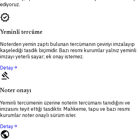
ediyoruz.
verified
Yeminli tercüme
Noterden yemin zaptı bulunan tercümanın çeviriyi imzalayıp
kaşelediği tasdik biçimidir. Bazı resmi kurumlar yalnız yeminli
imzayı yeterli sayar; ek onay istemez.
Detay
arrow_forward
gavel
Noter onayı
Yeminli tercümenin üzerine noterin tercümanı tanıdığını ve
imzasını teyit ettiği tasdiktir. Mahkeme, tapu ve bazı resmi
kurumlar noter onaylı sürüm ister.
Detay
arrow_forward
public