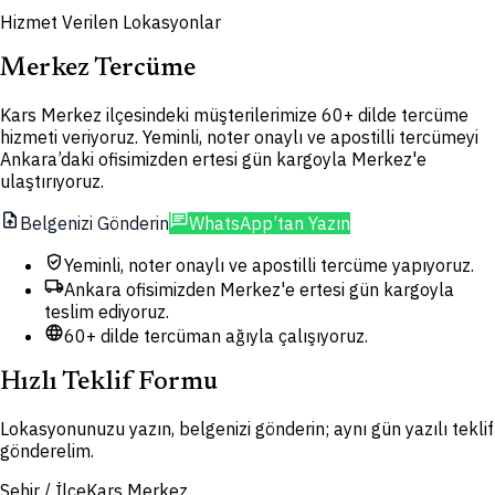
Hizmet Verilen Lokasyonlar
Merkez Tercüme
Kars Merkez ilçesindeki müşterilerimize 60+ dilde tercüme
hizmeti veriyoruz. Yeminli, noter onaylı ve apostilli tercümeyi
Ankara’daki ofisimizden ertesi gün kargoyla Merkez'e
ulaştırıyoruz.
upload_file
chat
Belgenizi Gönderin
WhatsApp’tan Yazın
verified_user
Yeminli, noter onaylı ve apostilli tercüme yapıyoruz.
local_shipping
Ankara ofisimizden Merkez'e ertesi gün kargoyla
teslim ediyoruz.
language
60+ dilde tercüman ağıyla çalışıyoruz.
Hızlı Teklif Formu
Lokasyonunuzu yazın, belgenizi gönderin; aynı gün yazılı teklif
gönderelim.
Şehir / İlçe
Kars Merkez