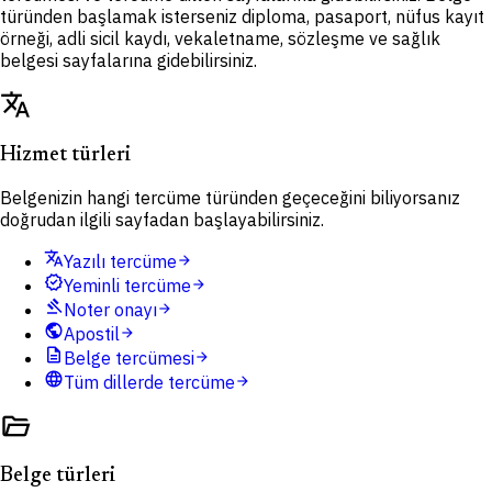
türünden başlamak isterseniz diploma, pasaport, nüfus kayıt
örneği, adli sicil kaydı, vekaletname, sözleşme ve sağlık
belgesi sayfalarına gidebilirsiniz.
translate
Hizmet türleri
Belgenizin hangi tercüme türünden geçeceğini biliyorsanız
doğrudan ilgili sayfadan başlayabilirsiniz.
translate
Yazılı tercüme
arrow_forward
verified
Yeminli tercüme
arrow_forward
gavel
Noter onayı
arrow_forward
public
Apostil
arrow_forward
description
Belge tercümesi
arrow_forward
language
Tüm dillerde tercüme
arrow_forward
folder_open
Belge türleri