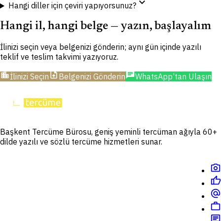
expand_more
Hangi diller için çeviri yapıyorsunuz?
Hangi il, hangi belge — yazın, başlayalım
İlinizi seçin veya belgenizi gönderin; aynı gün içinde yazılı
teklif ve teslim takvimi yazıyoruz.
location_city
upload_file
chat
İlinizi Seçin
Belgenizi Gönderin
WhatsApp’tan Ulaşın
Başkent Tercüme Bürosu, geniş yeminli tercüman ağıyla 60+
dilde yazılı ve sözlü tercüme hizmetleri sunar.
photo_camera
thumb_up
alternate_email
work
chat