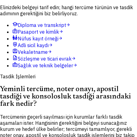
Elinizdeki belgeyi tarif edin; hangi tercüme türünün ve tasdik
adımının gerektiğini biz belirliyoruz.
school
Diploma ve transkript
arrow_forward
badge
Pasaport ve kimlik
arrow_forward
family_restroom
Nüfus kayıt örneği
arrow_forward
policy
Adli sicil kaydı
arrow_forward
assignment_ind
Vekaletname
arrow_forward
description
Sözleşme ve ticari evrak
arrow_forward
medical_information
Sağlık ve teknik belgeler
arrow_forward
Tasdik İşlemleri
Yeminli tercüme, noter onayı, apostil
tasdiği ve konsolosluk tasdiği arasındaki
fark nedir?
Tercümenin geçerli sayılması için kurumlar farklı tasdik
aşamaları ister. Hangisinin gerektiğini belgeyi sunacağınız
kurum ve hedef ülke belirler; tercümeyi tamamlıyor, gerekli
noter onay, apostil ve konsolosluk tasdik işlemlerini biz takip