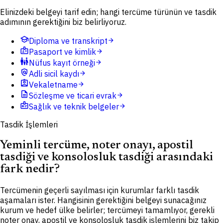
Elinizdeki belgeyi tarif edin; hangi tercüme türünün ve tasdik
adımının gerektiğini biz belirliyoruz.
school
Diploma ve transkript
arrow_forward
badge
Pasaport ve kimlik
arrow_forward
family_restroom
Nüfus kayıt örneği
arrow_forward
policy
Adli sicil kaydı
arrow_forward
assignment_ind
Vekaletname
arrow_forward
description
Sözleşme ve ticari evrak
arrow_forward
medical_information
Sağlık ve teknik belgeler
arrow_forward
Tasdik İşlemleri
Yeminli tercüme, noter onayı, apostil
tasdiği ve konsolosluk tasdiği arasındaki
fark nedir?
Tercümenin geçerli sayılması için kurumlar farklı tasdik
aşamaları ister. Hangisinin gerektiğini belgeyi sunacağınız
kurum ve hedef ülke belirler; tercümeyi tamamlıyor, gerekli
noter onay, apostil ve konsolosluk tasdik işlemlerini biz takip