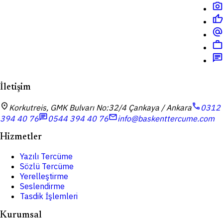
photo_camera
thumb_up
alternate_email
work
chat
İletişim
location_on
call
Korkutreis, GMK Bulvarı No:32/4 Çankaya / Ankara
0312
chat
mail
394 40 76
0544 394 40 76
info@baskenttercume.com
Hizmetler
Yazılı Tercüme
Sözlü Tercüme
Yerelleştirme
Seslendirme
Tasdik İşlemleri
Kurumsal