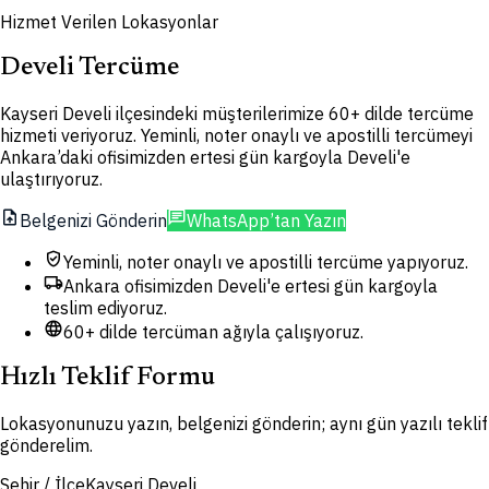
Hizmet Verilen Lokasyonlar
Develi Tercüme
Kayseri Develi ilçesindeki müşterilerimize 60+ dilde tercüme
hizmeti veriyoruz. Yeminli, noter onaylı ve apostilli tercümeyi
Ankara’daki ofisimizden ertesi gün kargoyla Develi'e
ulaştırıyoruz.
upload_file
chat
Belgenizi Gönderin
WhatsApp’tan Yazın
verified_user
Yeminli, noter onaylı ve apostilli tercüme yapıyoruz.
local_shipping
Ankara ofisimizden Develi'e ertesi gün kargoyla
teslim ediyoruz.
language
60+ dilde tercüman ağıyla çalışıyoruz.
Hızlı Teklif Formu
Lokasyonunuzu yazın, belgenizi gönderin; aynı gün yazılı teklif
gönderelim.
Şehir / İlçe
Kayseri Develi