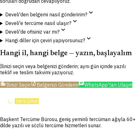
soruları doğrudan cevaplıyoruz.
expand_more
Develi'den belgemi nasıl gönderirim?
expand_more
Develi'e tercüme nasıl ulaşır?
expand_more
Develi'de ofisiniz var mı?
expand_more
Hangi diller için çeviri yapıyorsunuz?
Hangi il, hangi belge — yazın, başlayalım
İlinizi seçin veya belgenizi gönderin; aynı gün içinde yazılı
teklif ve teslim takvimi yazıyoruz.
location_city
upload_file
chat
İlinizi Seçin
Belgenizi Gönderin
WhatsApp’tan Ulaşın
Başkent Tercüme Bürosu, geniş yeminli tercüman ağıyla 60+
dilde yazılı ve sözlü tercüme hizmetleri sunar.