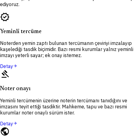
ediyoruz.
verified
Yeminli tercüme
Noterden yemin zaptı bulunan tercümanın çeviriyi imzalayıp
kaşelediği tasdik biçimidir. Bazı resmi kurumlar yalnız yeminli
imzayı yeterli sayar; ek onay istemez.
Detay
arrow_forward
gavel
Noter onayı
Yeminli tercümenin üzerine noterin tercümanı tanıdığını ve
imzasını teyit ettiği tasdiktir. Mahkeme, tapu ve bazı resmi
kurumlar noter onaylı sürüm ister.
Detay
arrow_forward
public