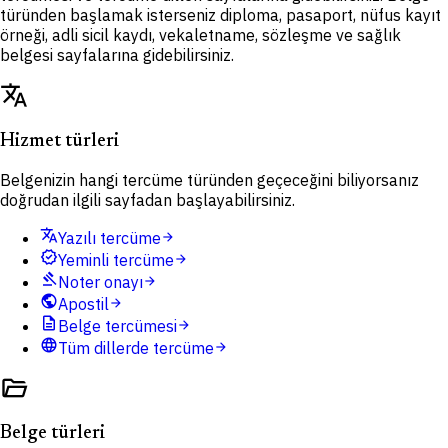
türünden başlamak isterseniz diploma, pasaport, nüfus kayıt
örneği, adli sicil kaydı, vekaletname, sözleşme ve sağlık
belgesi sayfalarına gidebilirsiniz.
translate
Hizmet türleri
Belgenizin hangi tercüme türünden geçeceğini biliyorsanız
doğrudan ilgili sayfadan başlayabilirsiniz.
translate
Yazılı tercüme
arrow_forward
verified
Yeminli tercüme
arrow_forward
gavel
Noter onayı
arrow_forward
public
Apostil
arrow_forward
description
Belge tercümesi
arrow_forward
language
Tüm dillerde tercüme
arrow_forward
folder_open
Belge türleri