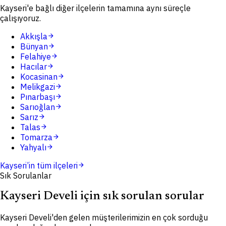
Kayseri'e bağlı diğer ilçelerin tamamına aynı süreçle
çalışıyoruz.
Akkışla
arrow_forward
Bünyan
arrow_forward
Felahiye
arrow_forward
Hacılar
arrow_forward
Kocasinan
arrow_forward
Melikgazi
arrow_forward
Pınarbaşı
arrow_forward
Sarıoğlan
arrow_forward
Sarız
arrow_forward
Talas
arrow_forward
Tomarza
arrow_forward
Yahyalı
arrow_forward
Kayseri
’in tüm ilçeleri
arrow_forward
Sık Sorulanlar
Kayseri Develi için sık sorulan sorular
Kayseri Develi'den gelen müşterilerimizin en çok sorduğu