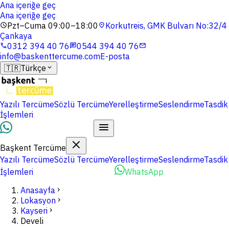
Ana içeriğe geç
Ana içeriğe geç
Pzt–Cuma 09:00–18:00
Korkutreis, GMK Bulvarı No:32/4
schedule
location_on
Çankaya
0312 394 40 76
0544 394 40 76
phone
chat
mail
info@baskenttercume.com
E-posta
🇹🇷
Türkçe
expand_more
Yazılı Tercüme
Sözlü Tercüme
Yerelleştirme
Seslendirme
Tasdik
İşlemleri
Dosyalarınızı Yükleyin
Başkent Tercüme
Yazılı Tercüme
Sözlü Tercüme
Yerelleştirme
Seslendirme
Tasdik
İşlemleri
Dosyalarınızı Yükleyin
WhatsApp
Anasayfa
chevron_right
Lokasyon
chevron_right
Kayseri
chevron_right
Develi