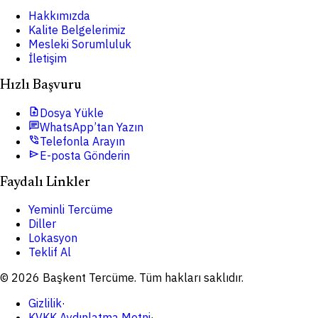
Hakkımızda
Kalite Belgelerimiz
Mesleki Sorumluluk
İletişim
Hızlı Başvuru
upload_file
Dosya Yükle
chat
WhatsApp’tan Yazın
phone_in_talk
Telefonla Arayın
send
E-posta Gönderin
Faydalı Linkler
Yeminli Tercüme
Diller
Lokasyon
Teklif Al
© 2026 Başkent Tercüme. Tüm hakları saklıdır.
Gizlilik
·
KVKK Aydınlatma Metni
·