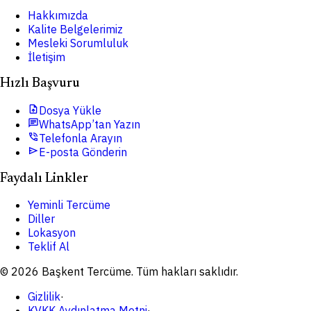
Hakkımızda
Kalite Belgelerimiz
Mesleki Sorumluluk
İletişim
Hızlı Başvuru
upload_file
Dosya Yükle
chat
WhatsApp’tan Yazın
phone_in_talk
Telefonla Arayın
send
E-posta Gönderin
Faydalı Linkler
Yeminli Tercüme
Diller
Lokasyon
Teklif Al
© 2026 Başkent Tercüme. Tüm hakları saklıdır.
Gizlilik
·
KVKK Aydınlatma Metni
·