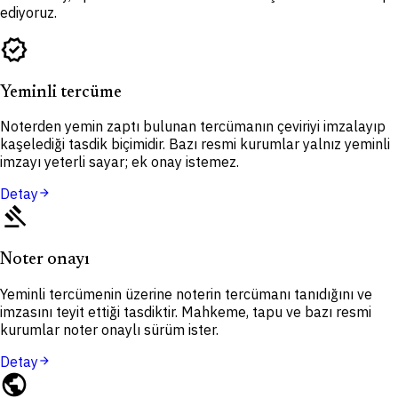
ediyoruz.
verified
Yeminli tercüme
Noterden yemin zaptı bulunan tercümanın çeviriyi imzalayıp
kaşelediği tasdik biçimidir. Bazı resmi kurumlar yalnız yeminli
imzayı yeterli sayar; ek onay istemez.
Detay
arrow_forward
gavel
Noter onayı
Yeminli tercümenin üzerine noterin tercümanı tanıdığını ve
imzasını teyit ettiği tasdiktir. Mahkeme, tapu ve bazı resmi
kurumlar noter onaylı sürüm ister.
Detay
arrow_forward
public