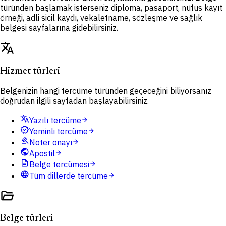
türünden başlamak isterseniz diploma, pasaport, nüfus kayıt
örneği, adli sicil kaydı, vekaletname, sözleşme ve sağlık
belgesi sayfalarına gidebilirsiniz.
translate
Hizmet türleri
Belgenizin hangi tercüme türünden geçeceğini biliyorsanız
doğrudan ilgili sayfadan başlayabilirsiniz.
translate
Yazılı tercüme
arrow_forward
verified
Yeminli tercüme
arrow_forward
gavel
Noter onayı
arrow_forward
public
Apostil
arrow_forward
description
Belge tercümesi
arrow_forward
language
Tüm dillerde tercüme
arrow_forward
folder_open
Belge türleri