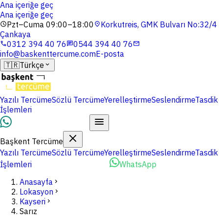
Ana içeriğe geç
Ana içeriğe geç
Pzt–Cuma 09:00–18:00
Korkutreis, GMK Bulvarı No:32/4
schedule
location_on
Çankaya
0312 394 40 76
0544 394 40 76
phone
chat
mail
info@baskenttercume.com
E-posta
🇹🇷
Türkçe
expand_more
Yazılı Tercüme
Sözlü Tercüme
Yerelleştirme
Seslendirme
Tasdik
İşlemleri
Dosyalarınızı Yükleyin
Başkent Tercüme
Yazılı Tercüme
Sözlü Tercüme
Yerelleştirme
Seslendirme
Tasdik
İşlemleri
Dosyalarınızı Yükleyin
WhatsApp
Anasayfa
chevron_right
Lokasyon
chevron_right
Kayseri
chevron_right
Sarız