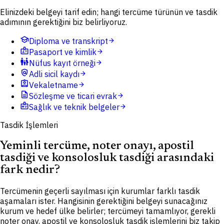
Elinizdeki belgeyi tarif edin; hangi tercüme türünün ve tasdik
adımının gerektiğini biz belirliyoruz.
school
Diploma ve transkript
arrow_forward
badge
Pasaport ve kimlik
arrow_forward
family_restroom
Nüfus kayıt örneği
arrow_forward
policy
Adli sicil kaydı
arrow_forward
assignment_ind
Vekaletname
arrow_forward
description
Sözleşme ve ticari evrak
arrow_forward
medical_information
Sağlık ve teknik belgeler
arrow_forward
Tasdik İşlemleri
Yeminli tercüme, noter onayı, apostil
tasdiği ve konsolosluk tasdiği arasındaki
fark nedir?
Tercümenin geçerli sayılması için kurumlar farklı tasdik
aşamaları ister. Hangisinin gerektiğini belgeyi sunacağınız
kurum ve hedef ülke belirler; tercümeyi tamamlıyor, gerekli
noter onay, apostil ve konsolosluk tasdik işlemlerini biz takip