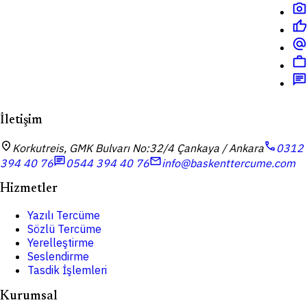
photo_camera
thumb_up
alternate_email
work
chat
İletişim
location_on
call
Korkutreis, GMK Bulvarı No:32/4 Çankaya / Ankara
0312
chat
mail
394 40 76
0544 394 40 76
info@baskenttercume.com
Hizmetler
Yazılı Tercüme
Sözlü Tercüme
Yerelleştirme
Seslendirme
Tasdik İşlemleri
Kurumsal