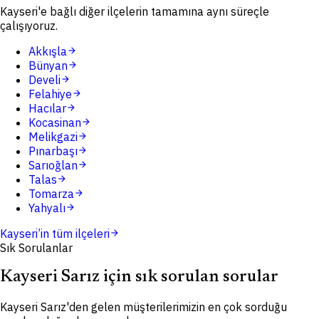
Kayseri'e bağlı diğer ilçelerin tamamına aynı süreçle
çalışıyoruz.
Akkışla
arrow_forward
Bünyan
arrow_forward
Develi
arrow_forward
Felahiye
arrow_forward
Hacılar
arrow_forward
Kocasinan
arrow_forward
Melikgazi
arrow_forward
Pınarbaşı
arrow_forward
Sarıoğlan
arrow_forward
Talas
arrow_forward
Tomarza
arrow_forward
Yahyalı
arrow_forward
Kayseri
’in tüm ilçeleri
arrow_forward
Sık Sorulanlar
Kayseri Sarız için sık sorulan sorular
Kayseri Sarız'den gelen müşterilerimizin en çok sorduğu