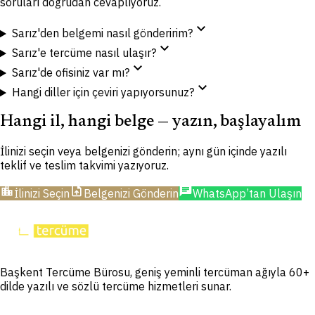
soruları doğrudan cevaplıyoruz.
expand_more
Sarız'den belgemi nasıl gönderirim?
expand_more
Sarız'e tercüme nasıl ulaşır?
expand_more
Sarız'de ofisiniz var mı?
expand_more
Hangi diller için çeviri yapıyorsunuz?
Hangi il, hangi belge — yazın, başlayalım
İlinizi seçin veya belgenizi gönderin; aynı gün içinde yazılı
teklif ve teslim takvimi yazıyoruz.
location_city
upload_file
chat
İlinizi Seçin
Belgenizi Gönderin
WhatsApp’tan Ulaşın
Başkent Tercüme Bürosu, geniş yeminli tercüman ağıyla 60+
dilde yazılı ve sözlü tercüme hizmetleri sunar.