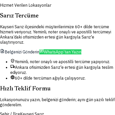
Hizmet Verilen Lokasyonlar
Sarız Tercüme
Kayseri Sarız ilçesindeki müşterilerimize 60+ dilde tercüme
hizmeti veriyoruz. Yeminli, noter onaylı ve apostilli tercümeyi
Ankara’daki ofisimizden ertesi gün kargoyla Sarız'e
ulaştırıyoruz.
upload_file
chat
Belgenizi Gönderin
WhatsApp’tan Yazın
verified_user
Yeminli, noter onaylı ve apostilli tercüme yapıyoruz.
local_shipping
Ankara ofisimizden Sarız'e ertesi gün kargoyla teslim
ediyoruz.
language
60+ dilde tercüman ağıyla çalışıyoruz.
Hızlı Teklif Formu
Lokasyonunuzu yazın, belgenizi gönderin; aynı gün yazılı teklif
gönderelim.
Şehir / İlçe
Kayseri Sarız