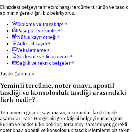
Elinizdeki belgeyi tarif edin; hangi tercüme türünün ve tasdik
adımının gerektiğini biz belirliyoruz.
school
Diploma ve transkript
arrow_forward
badge
Pasaport ve kimlik
arrow_forward
family_restroom
Nüfus kayıt örneği
arrow_forward
policy
Adli sicil kaydı
arrow_forward
assignment_ind
Vekaletname
arrow_forward
description
Sözleşme ve ticari evrak
arrow_forward
medical_information
Sağlık ve teknik belgeler
arrow_forward
Tasdik İşlemleri
Yeminli tercüme, noter onayı, apostil
tasdiği ve konsolosluk tasdiği arasındaki
fark nedir?
Tercümenin geçerli sayılması için kurumlar farklı tasdik
aşamaları ister. Hangisinin gerektiğini belgeyi sunacağınız
kurum ve hedef ülke belirler; tercümeyi tamamlıyor, gerekli
noter onay, apostil ve konsolosluk tasdik işlemlerini biz takip