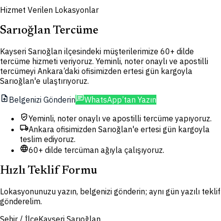
Hizmet Verilen Lokasyonlar
Sarıoğlan Tercüme
Kayseri Sarıoğlan ilçesindeki müşterilerimize 60+ dilde
tercüme hizmeti veriyoruz. Yeminli, noter onaylı ve apostilli
tercümeyi Ankara’daki ofisimizden ertesi gün kargoyla
Sarıoğlan'e ulaştırıyoruz.
upload_file
chat
Belgenizi Gönderin
WhatsApp’tan Yazın
verified_user
Yeminli, noter onaylı ve apostilli tercüme yapıyoruz.
local_shipping
Ankara ofisimizden Sarıoğlan'e ertesi gün kargoyla
teslim ediyoruz.
language
60+ dilde tercüman ağıyla çalışıyoruz.
Hızlı Teklif Formu
Lokasyonunuzu yazın, belgenizi gönderin; aynı gün yazılı teklif
gönderelim.
Şehir / İlçe
Kayseri Sarıoğlan