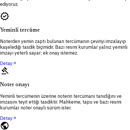
ediyoruz.
verified
Yeminli tercüme
Noterden yemin zaptı bulunan tercümanın çeviriyi imzalayıp
kaşelediği tasdik biçimidir. Bazı resmi kurumlar yalnız yeminli
imzayı yeterli sayar; ek onay istemez.
Detay
arrow_forward
gavel
Noter onayı
Yeminli tercümenin üzerine noterin tercümanı tanıdığını ve
imzasını teyit ettiği tasdiktir. Mahkeme, tapu ve bazı resmi
kurumlar noter onaylı sürüm ister.
Detay
arrow_forward
public