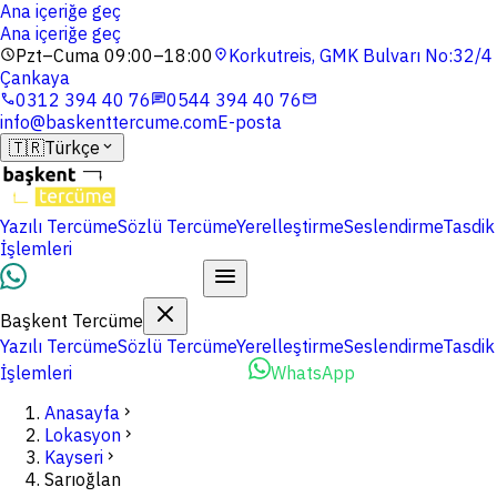
Ana içeriğe geç
Ana içeriğe geç
Pzt–Cuma 09:00–18:00
Korkutreis, GMK Bulvarı No:32/4
schedule
location_on
Çankaya
0312 394 40 76
0544 394 40 76
phone
chat
mail
info@baskenttercume.com
E-posta
🇹🇷
Türkçe
expand_more
Yazılı Tercüme
Sözlü Tercüme
Yerelleştirme
Seslendirme
Tasdik
İşlemleri
Dosyalarınızı Yükleyin
Başkent Tercüme
Yazılı Tercüme
Sözlü Tercüme
Yerelleştirme
Seslendirme
Tasdik
İşlemleri
Dosyalarınızı Yükleyin
WhatsApp
Anasayfa
chevron_right
Lokasyon
chevron_right
Kayseri
chevron_right
Sarıoğlan