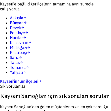
Kayseri'e bağlı diğer ilçelerin tamamına aynı süreçle
çalışıyoruz.
Akkışla
arrow_forward
Bünyan
arrow_forward
Develi
arrow_forward
Felahiye
arrow_forward
Hacılar
arrow_forward
Kocasinan
arrow_forward
Melikgazi
arrow_forward
Pınarbaşı
arrow_forward
Sarız
arrow_forward
Talas
arrow_forward
Tomarza
arrow_forward
Yahyalı
arrow_forward
Kayseri
’in tüm ilçeleri
arrow_forward
Sık Sorulanlar
Kayseri Sarıoğlan için sık sorulan sorular
Kayseri Sarıoğlan'den gelen müşterilerimizin en çok sorduğu