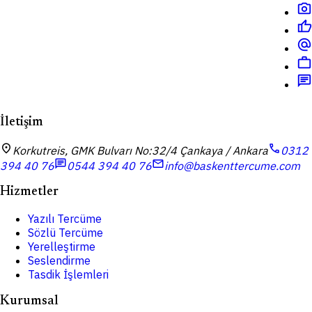
photo_camera
thumb_up
alternate_email
work
chat
İletişim
location_on
call
Korkutreis, GMK Bulvarı No:32/4 Çankaya / Ankara
0312
chat
mail
394 40 76
0544 394 40 76
info@baskenttercume.com
Hizmetler
Yazılı Tercüme
Sözlü Tercüme
Yerelleştirme
Seslendirme
Tasdik İşlemleri
Kurumsal