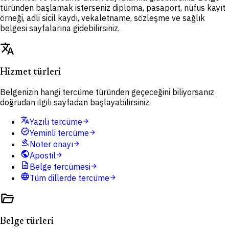
türünden başlamak isterseniz diploma, pasaport, nüfus kayıt
örneği, adli sicil kaydı, vekaletname, sözleşme ve sağlık
belgesi sayfalarına gidebilirsiniz.
translate
Hizmet türleri
Belgenizin hangi tercüme türünden geçeceğini biliyorsanız
doğrudan ilgili sayfadan başlayabilirsiniz.
translate
Yazılı tercüme
arrow_forward
verified
Yeminli tercüme
arrow_forward
gavel
Noter onayı
arrow_forward
public
Apostil
arrow_forward
description
Belge tercümesi
arrow_forward
language
Tüm dillerde tercüme
arrow_forward
folder_open
Belge türleri