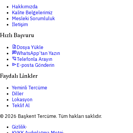
Hakkımızda
Kalite Belgelerimiz
Mesleki Sorumluluk
İletişim
Hızlı Başvuru
upload_file
Dosya Yükle
chat
WhatsApp’tan Yazın
phone_in_talk
Telefonla Arayın
send
E-posta Gönderin
Faydalı Linkler
Yeminli Tercüme
Diller
Lokasyon
Teklif Al
© 2026 Başkent Tercüme. Tüm hakları saklıdır.
Gizlilik
·
KVKK Aydınlatma Metni
·