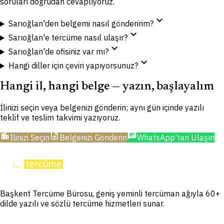
soruları doğrudan cevaplıyoruz.
expand_more
Sarıoğlan'den belgemi nasıl gönderirim?
expand_more
Sarıoğlan'e tercüme nasıl ulaşır?
expand_more
Sarıoğlan'de ofisiniz var mı?
expand_more
Hangi diller için çeviri yapıyorsunuz?
Hangi il, hangi belge — yazın, başlayalım
İlinizi seçin veya belgenizi gönderin; aynı gün içinde yazılı
teklif ve teslim takvimi yazıyoruz.
location_city
upload_file
chat
İlinizi Seçin
Belgenizi Gönderin
WhatsApp’tan Ulaşın
Başkent Tercüme Bürosu, geniş yeminli tercüman ağıyla 60+
dilde yazılı ve sözlü tercüme hizmetleri sunar.