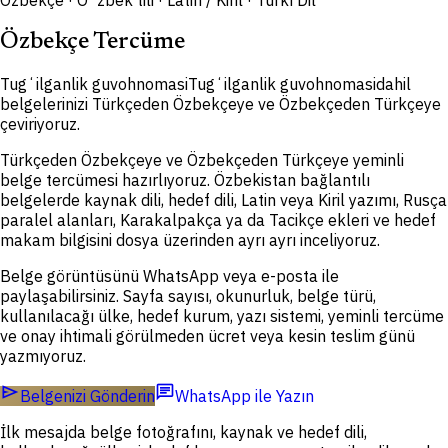
Özbekçe · Oʻzbek tili · Latin / Kiril · Türkî Dil
Özbekçe Tercüme
Tugʻilganlik guvohnomasi
Tugʻilganlik guvohnomasi
dahil
belgelerinizi Türkçeden Özbekçeye ve Özbekçeden Türkçeye
çeviriyoruz.
Türkçeden Özbekçeye ve Özbekçeden Türkçeye yeminli
belge tercümesi hazırlıyoruz. Özbekistan bağlantılı
belgelerde kaynak dili, hedef dili, Latin veya Kiril yazımı, Rusça
paralel alanları, Karakalpakça ya da Tacikçe ekleri ve hedef
makam bilgisini dosya üzerinden ayrı ayrı inceliyoruz.
Belge görüntüsünü WhatsApp veya e-posta ile
paylaşabilirsiniz. Sayfa sayısı, okunurluk, belge türü,
kullanılacağı ülke, hedef kurum, yazı sistemi, yeminli tercüme
ve onay ihtimali görülmeden ücret veya kesin teslim günü
yazmıyoruz.
send
chat
Belgenizi Gönderin
WhatsApp ile Yazın
İlk mesajda belge fotoğrafını, kaynak ve hedef dili,